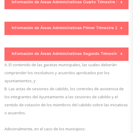
OBRAS PÚBLICAS
DESARROLLO_ECONOMICO
----
Información de Áreas Administrativas Cuarto Trimestre 2023
SECRETARÍA DE GOBIERNO
DIF MUNICIPAL
TESORERÍA
OBRAS PÚBLICAS
DESARROLLO_ECONOMICO
Información de Áreas Administrativas Primer Trimestre 2024
SECRETARÍA DE GOBIERNO
PRESIDENCIA
DIF
DIF MUNICIPAL
TESORERÍA
----
DESARROLLO_ECONOMICO
Información de Áreas Administrativas Segundo Trimestre 2024
OBRAS PÚBLICAS
PRESIDENCIA
AGUA POTABLE
SECRETARÍA DE GOBIERNO
A. El contenido de las gacetas municipales, las cuales deberán
DIF MUNICIPAL
----
TESORERÍA
comprender los resolutivos y acuerdos aprobados por los
DESARROLLO_ECONOMICO
ayuntamientos, y
OBRAS PÚBLICAS
PRESIDENCIA
AGUA POTABLE
PRESIDENCIA
B. Las actas de sesiones de cabildo, los controles de asistencia de
SECRETARÍA DE GOBIERNO
los integrantes del Ayuntamiento a las sesiones de cabildo y el
TESORERÍA
DIF MUNICIPAL
sentido de votación de los miembros del cabildo sobre las iniciativas
ÓRGANO INTERNO DE
OBRAS PÚBLICAS
AGUA POTABLE
o acuerdos.
PRESIDENCIA
CONTRALORÍA
SECRETARÍA DE GOBIERNO
----
TESORERÍA
TESORERÍA
DIF MUNICIPAL
Adicionalmente, en el caso de los municipios:
ÓRGANO INTERNO DE