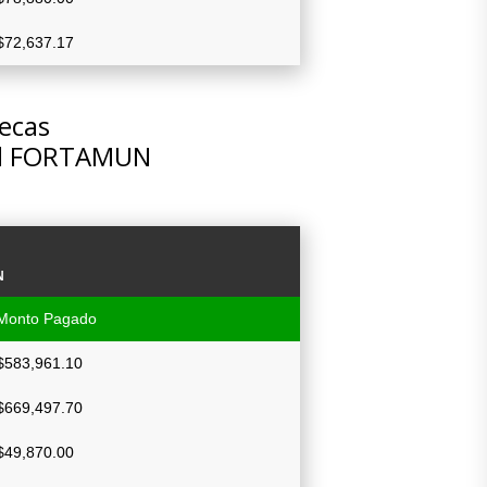
$72,637.17
tecas
del FORTAMUN
N
Monto Pagado
$583,961.10
$669,497.70
$49,870.00