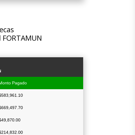
tecas
del FORTAMUN
N
Monto Pagado
$583,961.10
$669,497.70
$49,870.00
$214,832.00