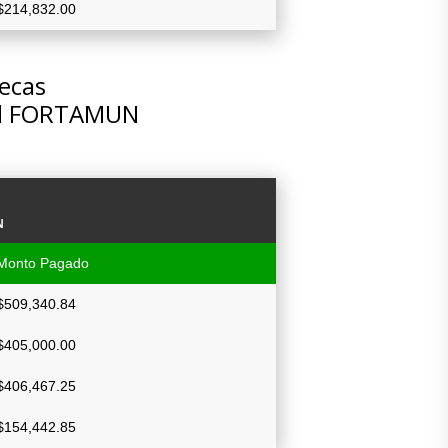
$214,832.00
tecas
del FORTAMUN
N
Monto Pagado
$509,340.84
$405,000.00
$406,467.25
$154,442.85