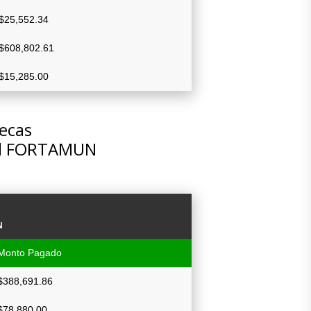
$25,552.34
$608,802.61
$15,285.00
tecas
del FORTAMUN
N
Monto Pagado
$388,691.86
$78,880.00