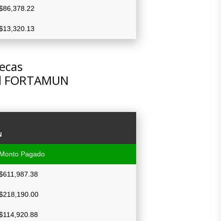
$86,378.22
$13,320.13
tecas
del FORTAMUN
N
Monto Pagado
$611,987.38
$218,190.00
$114,920.88