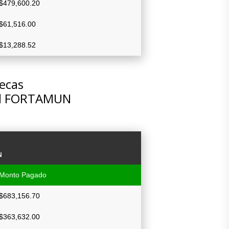
$479,600.20
$61,516.00
$13,288.52
tecas
del FORTAMUN
N
Monto Pagado
$683,156.70
$363,632.00